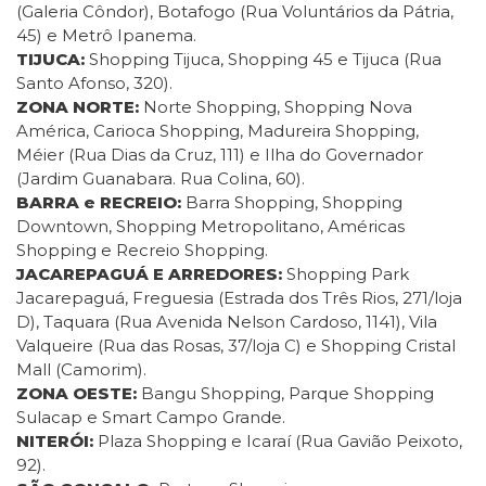
(Galeria Côndor), Botafogo (Rua Voluntários da Pátria,
45) e Metrô Ipanema.
TIJUCA:
Shopping Tijuca, Shopping 45 e Tijuca (Rua
Santo Afonso, 320).
ZONA NORTE:
Norte Shopping, Shopping Nova
América, Carioca Shopping, Madureira Shopping,
Méier (Rua Dias da Cruz, 111) e Ilha do Governador
(Jardim Guanabara. Rua Colina, 60).
BARRA e RECREIO:
Barra Shopping, Shopping
Downtown, Shopping Metropolitano, Américas
Shopping e Recreio Shopping.
JACAREPAGUÁ E ARREDORES:
Shopping Park
Jacarepaguá, Freguesia (Estrada dos Três Rios, 271/loja
D), Taquara (Rua Avenida Nelson Cardoso, 1141), Vila
Valqueire (Rua das Rosas, 37/loja C) e Shopping Cristal
Mall (Camorim).
ZONA OESTE:
Bangu Shopping, Parque Shopping
Sulacap e Smart Campo Grande.
NITERÓI:
Plaza Shopping e Icaraí (Rua Gavião Peixoto,
92).