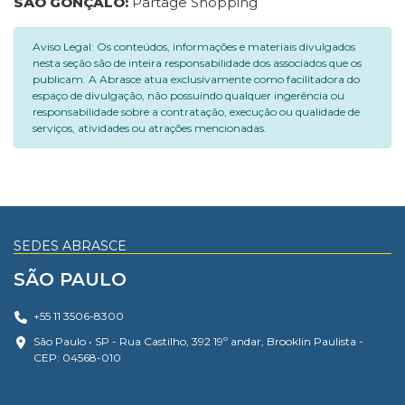
SÃO GONÇALO:
Partage Shopping
Aviso Legal: Os conteúdos, informações e materiais divulgados
nesta seção são de inteira responsabilidade dos associados que os
publicam. A Abrasce atua exclusivamente como facilitadora do
espaço de divulgação, não possuindo qualquer ingerência ou
responsabilidade sobre a contratação, execução ou qualidade de
serviços, atividades ou atrações mencionadas.
SEDES ABRASCE
SÃO PAULO
+55 11 3506-8300
São Paulo • SP - Rua Castilho, 392 19º andar, Brooklin Paulista -
CEP: 04568-010