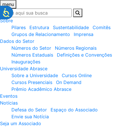
menu
Sobre
Pilares
Estrutura
Sustentabilidade
Comitês
Grupos de Relacionamento
Imprensa
Dados do Setor
Números do Setor
Números Regionais
Números Estaduais
Definições e Convenções
Inaugurações
Universidade Abrasce
Sobre a Universidade
Cursos Online
Cursos Presenciais
On Demand
Prêmio Acadêmico Abrasce
Eventos
Notícias
Defesa do Setor
Espaço do Associado
Envie sua Notícia
Seja um Associado