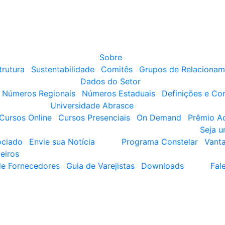
Sobre
trutura
Sustentabilidade
Comitês
Grupos de Relacionam
Dados do Setor
Números Regionais
Números Estaduais
Definições e Co
Universidade Abrasce
Cursos Online
Cursos Presenciais
On Demand
Prêmio A
Seja 
ociado
Envie sua Notícia
Programa Constelar
Vant
eiros
de Fornecedores
Guia de Varejistas
Downloads
Fal