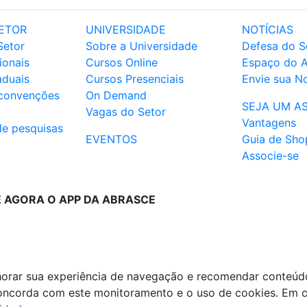
ETOR
UNIVERSIDADE
NOTÍCIAS
Setor
Sobre a Universidade
Defesa do S
ionais
Cursos Online
Espaço do 
aduais
Cursos Presenciais
Envie sua No
 convenções
On Demand
SEJA UM A
Vagas do Setor
Vantagens
de pesquisas
EVENTOS
Guia de Sho
Associe-se
E AGORA O APP DA ABRASCE
lhorar sua experiência de navegação e recomendar conteúd
 concorda com este monitoramento e o uso de cookies. Em 