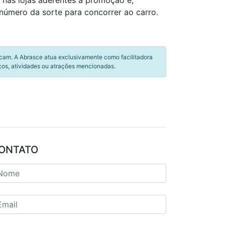
nas lojas aderentes à promoção e,
 número da sorte para concorrer ao carro.
icam. A Abrasce atua exclusivamente como facilitadora
ços, atividades ou atrações mencionadas.
ONTATO