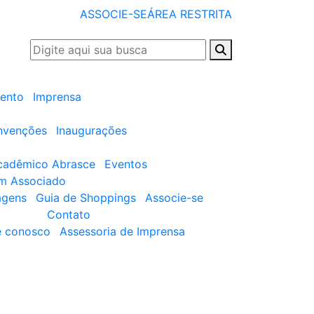
ASSOCIE-SE
ÁREA RESTRITA
ento
Imprensa
nvenções
Inaugurações
cadêmico Abrasce
Eventos
um Associado
agens
Guia de Shoppings
Associe-se
Contato
e conosco
Assessoria de Imprensa