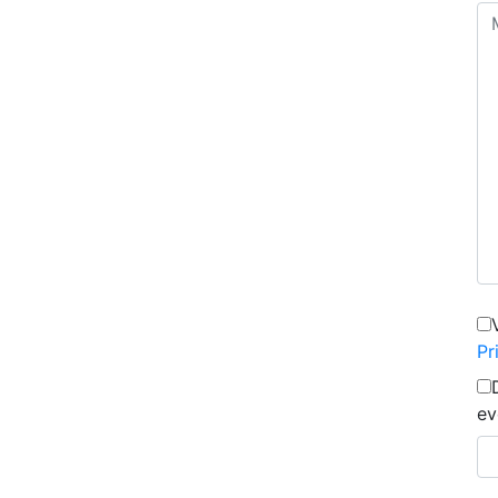
Pr
ev