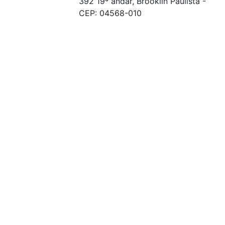
392 19º andar, Brooklin Paulista -
CEP: 04568-010