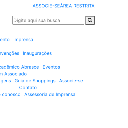
ASSOCIE-SE
ÁREA RESTRITA
ento
Imprensa
nvenções
Inaugurações
cadêmico Abrasce
Eventos
um Associado
agens
Guia de Shoppings
Associe-se
Contato
e conosco
Assessoria de Imprensa