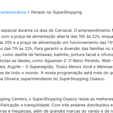
Comemorativa
>
Feriado no SuperShopping
especial durante os dias de Carnaval. O empreendimento 
, com a praça de alimentação aberta das 10h às 22h, enquan
s 20h e a praça de alimentação em funcionamento das 11h 
s das 11h às 22h. Para garantir a diversão das famílias no
, como desfile de fantasias, bailinho, pintura facial e ofic
 todas as idades, como
Aguaman 2: O Reino Perdido, Wish 
ka, Argylle – O Superespião, Todos Menos Você e Menina
tantes de todo o mundo. A nossa programação está mais do q
ina Oliveira, superintendente do SuperShopping Osasco
.
opping Centers, o SuperShopping Osasco reúne as melhores
isticação e tranquilidade. Com três andares distribuídos 
ras e megalojas, além de grandes marcas do varejo e de n