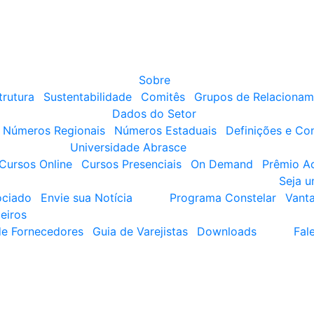
Sobre
trutura
Sustentabilidade
Comitês
Grupos de Relacionam
Dados do Setor
Números Regionais
Números Estaduais
Definições e Co
Universidade Abrasce
Cursos Online
Cursos Presenciais
On Demand
Prêmio A
Seja 
ociado
Envie sua Notícia
Programa Constelar
Vant
eiros
de Fornecedores
Guia de Varejistas
Downloads
Fal