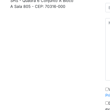
SHS - Quadra 6 Conjunto A Bloco
A Sala 805 - CEP: 70316-000
Pr
ev