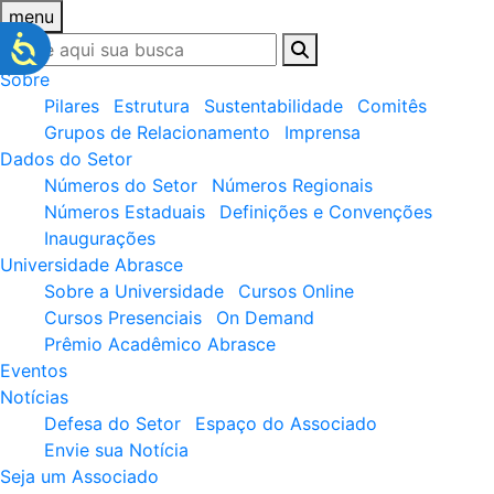
menu
Sobre
Pilares
Estrutura
Sustentabilidade
Comitês
Grupos de Relacionamento
Imprensa
Dados do Setor
Números do Setor
Números Regionais
Números Estaduais
Definições e Convenções
Inaugurações
Universidade Abrasce
Sobre a Universidade
Cursos Online
Cursos Presenciais
On Demand
Prêmio Acadêmico Abrasce
Eventos
Notícias
Defesa do Setor
Espaço do Associado
Envie sua Notícia
Seja um Associado