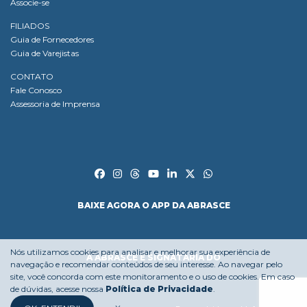
Associe-se
FILIADOS
Guia de Fornecedores
Guia de Varejistas
CONTATO
Fale Conosco
Assessoria de Imprensa
BAIXE AGORA O APP DA ABRASCE
Nós utilizamos cookies para analisar e melhorar sua experiência de
A ABRASCE É SIGNATÁRIA DO
navegação e recomendar conteúdos de seu interesse. Ao navegar pelo
site, você concorda com este monitoramento e o uso de cookies. Em caso
de dúvidas, acesse nossa
Política de Privacidade
.