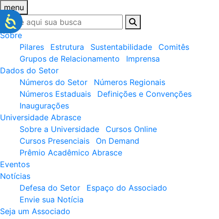
menu
Sobre
Pilares
Estrutura
Sustentabilidade
Comitês
Grupos de Relacionamento
Imprensa
Dados do Setor
Números do Setor
Números Regionais
Números Estaduais
Definições e Convenções
Inaugurações
Universidade Abrasce
Sobre a Universidade
Cursos Online
Cursos Presenciais
On Demand
Prêmio Acadêmico Abrasce
Eventos
Notícias
Defesa do Setor
Espaço do Associado
Envie sua Notícia
Seja um Associado