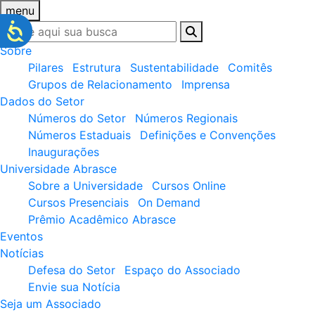
menu
Sobre
Pilares
Estrutura
Sustentabilidade
Comitês
Grupos de Relacionamento
Imprensa
Dados do Setor
Números do Setor
Números Regionais
Números Estaduais
Definições e Convenções
Inaugurações
Universidade Abrasce
Sobre a Universidade
Cursos Online
Cursos Presenciais
On Demand
Prêmio Acadêmico Abrasce
Eventos
Notícias
Defesa do Setor
Espaço do Associado
Envie sua Notícia
Seja um Associado