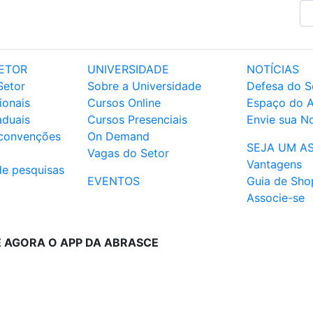
ETOR
UNIVERSIDADE
NOTÍCIAS
Setor
Sobre a Universidade
Defesa do S
ionais
Cursos Online
Espaço do 
aduais
Cursos Presenciais
Envie sua No
 convenções
On Demand
SEJA UM A
Vagas do Setor
Vantagens
de pesquisas
EVENTOS
Guia de Sho
Associe-se
E AGORA O APP DA ABRASCE