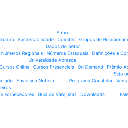
Sobre
trutura
Sustentabilidade
Comitês
Grupos de Relacionam
Dados do Setor
Números Regionais
Números Estaduais
Definições e Co
Universidade Abrasce
Cursos Online
Cursos Presenciais
On Demand
Prêmio A
Seja 
ociado
Envie sua Notícia
Programa Constelar
Vant
eiros
de Fornecedores
Guia de Varejistas
Downloads
Fal