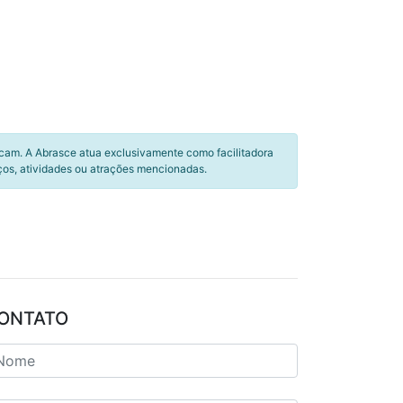
icam. A Abrasce atua exclusivamente como facilitadora
ços, atividades ou atrações mencionadas.
ONTATO