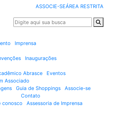
ASSOCIE-SE
ÁREA RESTRITA
ento
Imprensa
nvenções
Inaugurações
cadêmico Abrasce
Eventos
um Associado
agens
Guia de Shoppings
Associe-se
Contato
e conosco
Assessoria de Imprensa