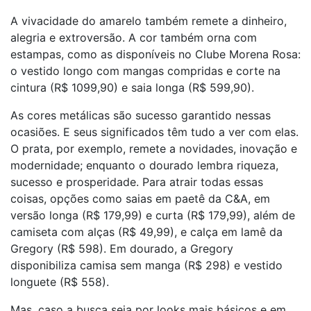
A vivacidade do amarelo também remete a dinheiro,
alegria e extroversão. A cor também orna com
estampas, como as disponíveis no Clube Morena Rosa:
o vestido longo com mangas compridas e corte na
cintura (R$ 1099,90) e saia longa (R$ 599,90).
As cores metálicas são sucesso garantido nessas
ocasiões. E seus significados têm tudo a ver com elas.
O prata, por exemplo, remete a novidades, inovação e
modernidade; enquanto o dourado lembra riqueza,
sucesso e prosperidade. Para atrair todas essas
coisas, opções como saias em paetê da C&A, em
versão longa (R$ 179,99) e curta (R$ 179,99), além de
camiseta com alças (R$ 49,99), e calça em lamê da
Gregory (R$ 598). Em dourado, a Gregory
disponibiliza camisa sem manga (R$ 298) e vestido
longuete (R$ 558).
Mas, caso a busca seja por looks mais básicos e em