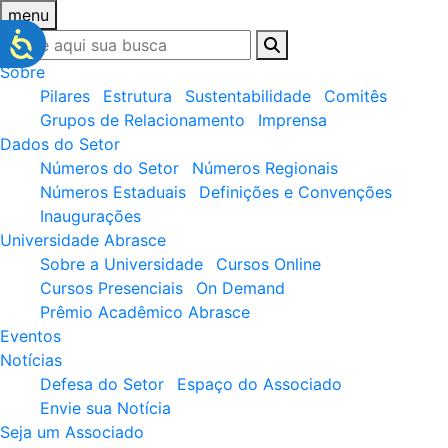
menu
Sobre
Pilares
Estrutura
Sustentabilidade
Comitês
Grupos de Relacionamento
Imprensa
Dados do Setor
Números do Setor
Números Regionais
Números Estaduais
Definições e Convenções
Inaugurações
Universidade Abrasce
Sobre a Universidade
Cursos Online
Cursos Presenciais
On Demand
Prêmio Acadêmico Abrasce
Eventos
Notícias
Defesa do Setor
Espaço do Associado
Envie sua Notícia
Seja um Associado