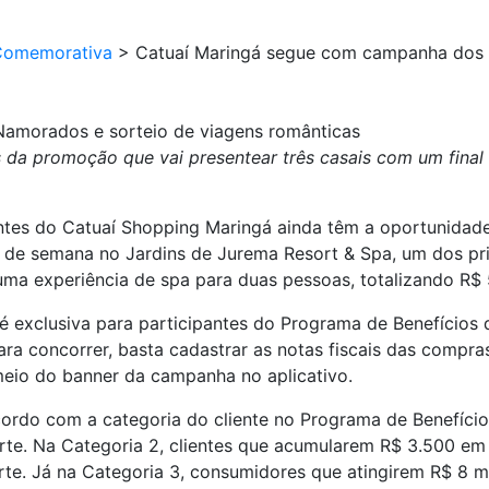
Comemorativa
>
Catuaí Maringá segue com campanha dos 
amorados e sorteio de viagens românticas
s da promoção que vai presentear três casais com um fina
tes do Catuaí Shopping Maringá ainda têm a oportunidad
l de semana no Jardins de Jurema Resort & Spa, um dos pri
ma experiência de spa para duas pessoas, totalizando R$ 5
 exclusiva para participantes do Programa de Benefícios 
ara concorrer, basta cadastrar as notas fiscais das compra
meio do banner da campanha no aplicativo.
ordo com a categoria do cliente no Programa de Benefícios.
rte. Na Categoria 2, clientes que acumularem R$ 3.500 e
rte. Já na Categoria 3, consumidores que atingirem R$ 8 