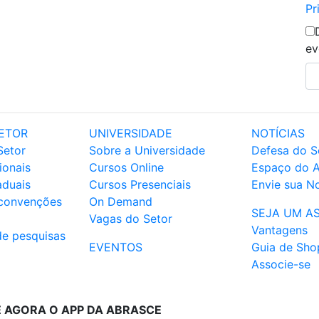
Pr
ev
ETOR
UNIVERSIDADE
NOTÍCIAS
Setor
Sobre a Universidade
Defesa do S
ionais
Cursos Online
Espaço do 
aduais
Cursos Presenciais
Envie sua No
 convenções
On Demand
SEJA UM A
Vagas do Setor
Vantagens
de pesquisas
EVENTOS
Guia de Sho
Associe-se
E AGORA O APP DA ABRASCE