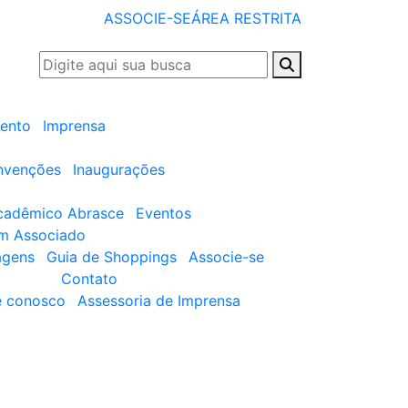
ASSOCIE-SE
ÁREA RESTRITA
ento
Imprensa
nvenções
Inaugurações
cadêmico Abrasce
Eventos
um Associado
agens
Guia de Shoppings
Associe-se
Contato
e conosco
Assessoria de Imprensa