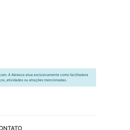
icam. A Abrasce atua exclusivamente como facilitadora
ços, atividades ou atrações mencionadas.
ONTATO