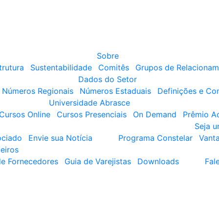
Sobre
trutura
Sustentabilidade
Comitês
Grupos de Relacionam
Dados do Setor
Números Regionais
Números Estaduais
Definições e Co
Universidade Abrasce
Cursos Online
Cursos Presenciais
On Demand
Prêmio A
Seja 
ociado
Envie sua Notícia
Programa Constelar
Vant
eiros
de Fornecedores
Guia de Varejistas
Downloads
Fal