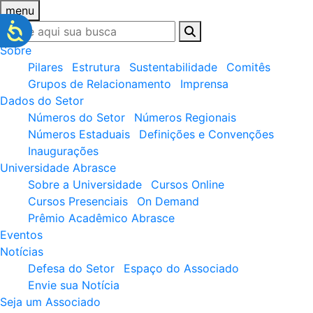
menu
Sobre
Pilares
Estrutura
Sustentabilidade
Comitês
Grupos de Relacionamento
Imprensa
Dados do Setor
Números do Setor
Números Regionais
Números Estaduais
Definições e Convenções
Inaugurações
Universidade Abrasce
Sobre a Universidade
Cursos Online
Cursos Presenciais
On Demand
Prêmio Acadêmico Abrasce
Eventos
Notícias
Defesa do Setor
Espaço do Associado
Envie sua Notícia
Seja um Associado