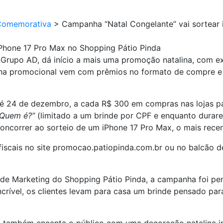
Comemorativa
>
Campanha “Natal Congelante” vai sortear 
iPhone 17 Pro Max no Shopping Pátio Pinda
 Grupo AD, dá início a mais uma promoção natalina, com exp
nha promocional vem com prêmios no formato de compre e 
é 24 de dezembro, a cada R$ 300 em compras nas lojas par
“Quem é?”
(limitado a um brinde por CPF e enquanto durare
ncorrer ao sorteio de um iPhone 17 Pro Max, o mais rece
 fiscais no site promocao.patiopinda.com.br ou no balcão d
e Marketing do Shopping Pátio Pinda, a campanha foi pen
incrível, os clientes levam para casa um brinde pensado p