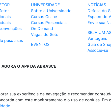
ETOR
UNIVERSIDADE
NOTÍCIAS
Setor
Sobre a Universidade
Defesa do S
ionais
Cursos Online
Espaço do 
aduais
Cursos Presenciais
Envie sua No
 convenções
On Demand
SEJA UM A
Vagas do Setor
Vantagens
de pesquisas
EVENTOS
Guia de Sho
Associe-se
E AGORA O APP DA ABRASCE
lhorar sua experiência de navegação e recomendar conteúd
 concorda com este monitoramento e o uso de cookies. Em 
cidade
.