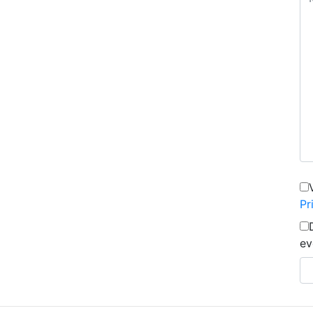
Pr
ev