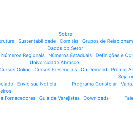
Sobre
trutura
Sustentabilidade
Comitês
Grupos de Relacionam
Dados do Setor
Números Regionais
Números Estaduais
Definições e Co
Universidade Abrasce
Cursos Online
Cursos Presenciais
On Demand
Prêmio A
Seja 
ociado
Envie sua Notícia
Programa Constelar
Vant
eiros
de Fornecedores
Guia de Varejistas
Downloads
Fal