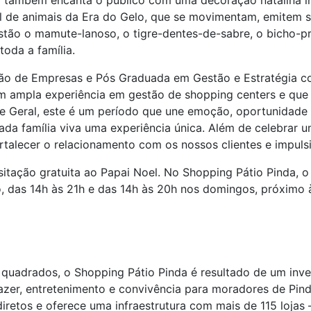
 também encanta o público com uma decoração natalina in
l de animais da Era do Gelo, que se movimentam, emitem s
stão o mamute-lanoso, o tigre-dentes-de-sabre, o bicho-pr
toda a família.
ão de Empresas e Pós Graduada em Gestão e Estratégia c
om ampla experiência em gestão de shopping centers e que
e Geral, este é um período que une emoção, oportunidade 
a família viva uma experiência única. Além de celebrar u
lecer o relacionamento com os nossos clientes e impulsi
sitação gratuita ao Papai Noel. No Shopping Pátio Pinda, 
, das 14h às 21h e das 14h às 20h nos domingos, próximo à
quadrados, o Shopping Pátio Pinda é resultado de um inve
zer, entretenimento e convivência para moradores de Pi
iretos e oferece uma infraestrutura com mais de 115 lojas 