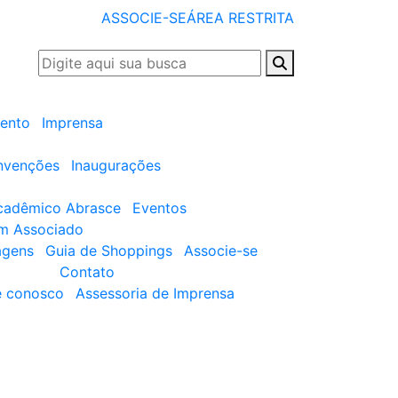
ASSOCIE-SE
ÁREA RESTRITA
ento
Imprensa
nvenções
Inaugurações
cadêmico Abrasce
Eventos
um Associado
agens
Guia de Shoppings
Associe-se
Contato
e conosco
Assessoria de Imprensa