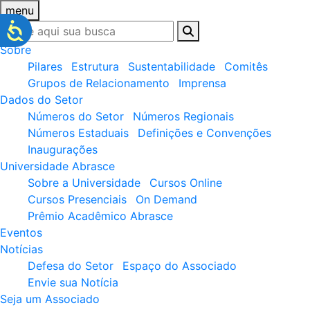
menu
Sobre
Pilares
Estrutura
Sustentabilidade
Comitês
Grupos de Relacionamento
Imprensa
Dados do Setor
Números do Setor
Números Regionais
Números Estaduais
Definições e Convenções
Inaugurações
Universidade Abrasce
Sobre a Universidade
Cursos Online
Cursos Presenciais
On Demand
Prêmio Acadêmico Abrasce
Eventos
Notícias
Defesa do Setor
Espaço do Associado
Envie sua Notícia
Seja um Associado