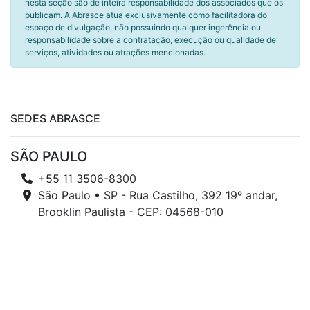
nesta seção são de inteira responsabilidade dos associados que os
publicam. A Abrasce atua exclusivamente como facilitadora do
espaço de divulgação, não possuindo qualquer ingerência ou
responsabilidade sobre a contratação, execução ou qualidade de
serviços, atividades ou atrações mencionadas.
SEDES ABRASCE
SÃO PAULO
+55 11 3506-8300
São Paulo • SP - Rua Castilho, 392 19º andar,
Brooklin Paulista - CEP: 04568-010