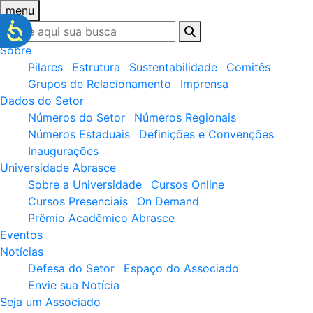
menu
Sobre
Pilares
Estrutura
Sustentabilidade
Comitês
Grupos de Relacionamento
Imprensa
Dados do Setor
Números do Setor
Números Regionais
Números Estaduais
Definições e Convenções
Inaugurações
Universidade Abrasce
Sobre a Universidade
Cursos Online
Cursos Presenciais
On Demand
Prêmio Acadêmico Abrasce
Eventos
Notícias
Defesa do Setor
Espaço do Associado
Envie sua Notícia
Seja um Associado