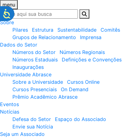
menu
Sobre
Pilares
Estrutura
Sustentabilidade
Comitês
Grupos de Relacionamento
Imprensa
Dados do Setor
Números do Setor
Números Regionais
Números Estaduais
Definições e Convenções
Inaugurações
Universidade Abrasce
Sobre a Universidade
Cursos Online
Cursos Presenciais
On Demand
Prêmio Acadêmico Abrasce
Eventos
Notícias
Defesa do Setor
Espaço do Associado
Envie sua Notícia
Seja um Associado