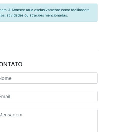
icam. A Abrasce atua exclusivamente como facilitadora
ços, atividades ou atrações mencionadas.
ONTATO