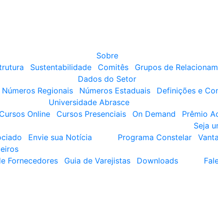
Sobre
trutura
Sustentabilidade
Comitês
Grupos de Relacionam
Dados do Setor
Números Regionais
Números Estaduais
Definições e Co
Universidade Abrasce
Cursos Online
Cursos Presenciais
On Demand
Prêmio A
Seja 
ociado
Envie sua Notícia
Programa Constelar
Vant
eiros
de Fornecedores
Guia de Varejistas
Downloads
Fal