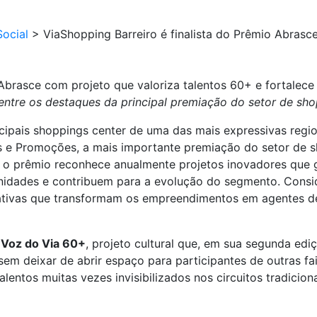
ocial
>
ViaShopping Barreiro é finalista do Prêmio Abrasc
Abrasce com projeto que valoriza talentos 60+ e fortalece 
tre os destaques da principal premiação do setor de shop
ipais shoppings center de uma das mais expressivas regionai
s e Promoções, a mais importante premiação do setor de s
, o prêmio reconhece anualmente projetos inovadores que 
idades e contribuem para a evolução do segmento. Consid
iativas que transformam os empreendimentos em agentes de 
o
Voz do Via 60+
, projeto cultural que, em sua segunda edi
em deixar de abrir espaço para participantes de outras fai
lentos muitas vezes invisibilizados nos circuitos tradiciona