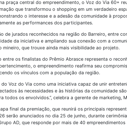
 na praça central do empreendimento, o Voz do Via 60+ reun
ação que transformou o shopping em um verdadeiro espaç
emonstrando o interesse e a adesão da comunidade à propos
mente as performances dos participantes.
 de jurados reconhecidos na região do Barreiro, entre co
bilidade da iniciativa e ampliando sua conexão com a comu
mineiro, que trouxe ainda mais visibilidade ao projeto.
ão entre os finalistas do Prêmio Abrasce representa o reco
 e pertencimento, o empreendimento reafirma seu comprom
ecendo os vínculos com a população da região.
a do Voz do Via como uma iniciativa capaz de unir entreten
ctados às necessidades e às histórias da comunidade são
a todos os envolvidos.”, celebra a gerente de marketing, M
apa final da premiação, que reunirá os principais represen
6 serão anunciados no dia 25 de junho, durante cerimônia
 Grupo AD, que responde por mais de 40
empreendimentos B