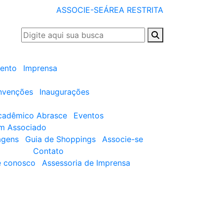
ASSOCIE-SE
ÁREA RESTRITA
ento
Imprensa
nvenções
Inaugurações
cadêmico Abrasce
Eventos
um Associado
agens
Guia de Shoppings
Associe-se
Contato
e conosco
Assessoria de Imprensa