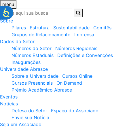
menu
Sobre
Pilares
Estrutura
Sustentabilidade
Comitês
Grupos de Relacionamento
Imprensa
Dados do Setor
Números do Setor
Números Regionais
Números Estaduais
Definições e Convenções
Inaugurações
Universidade Abrasce
Sobre a Universidade
Cursos Online
Cursos Presenciais
On Demand
Prêmio Acadêmico Abrasce
Eventos
Notícias
Defesa do Setor
Espaço do Associado
Envie sua Notícia
Seja um Associado