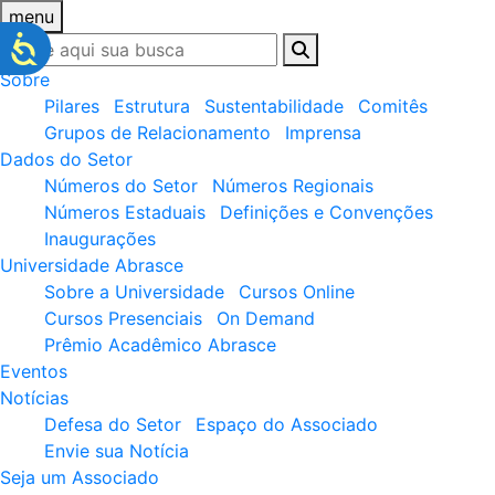
menu
Sobre
Pilares
Estrutura
Sustentabilidade
Comitês
Grupos de Relacionamento
Imprensa
Dados do Setor
Números do Setor
Números Regionais
Números Estaduais
Definições e Convenções
Inaugurações
Universidade Abrasce
Sobre a Universidade
Cursos Online
Cursos Presenciais
On Demand
Prêmio Acadêmico Abrasce
Eventos
Notícias
Defesa do Setor
Espaço do Associado
Envie sua Notícia
Seja um Associado