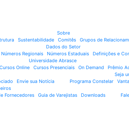
Sobre
trutura
Sustentabilidade
Comitês
Grupos de Relacionam
Dados do Setor
Números Regionais
Números Estaduais
Definições e Co
Universidade Abrasce
Cursos Online
Cursos Presenciais
On Demand
Prêmio A
Seja 
ociado
Envie sua Notícia
Programa Constelar
Vant
eiros
de Fornecedores
Guia de Varejistas
Downloads
Fal