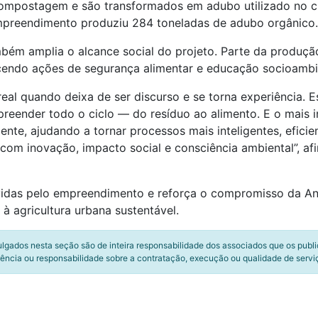
mpostagem e são transformados em adubo utilizado no cu
mpreendimento produziu 284 toneladas de adubo orgânico.
ambém amplia o alcance social do projeto. Parte da produç
lecendo ações de segurança alimentar e educação socioambi
real quando deixa de ser discurso e se torna experiência. E
reender todo o ciclo — do resíduo ao alimento. E o mais i
te, ajudando a tornar processos mais inteligentes, eficie
om inovação, impacto social e consciência ambiental”, afi
lvidas pelo empreendimento e reforça o compromisso da A
 à agricultura urbana sustentável.
ulgados nesta seção são de inteira responsabilidade dos associados que os publ
ência ou responsabilidade sobre a contratação, execução ou qualidade de servi