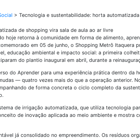
ocial
>
Tecnologia e sustentabilidade: horta automatizada 
tizada de shopping vira sala de aula ao ar livre
do hoje retorna à comunidade em forma de alimento, apren
 comemorado em 05 de junho, o Shopping Metrô Itaquera p
el, educação ambiental e impacto social: a primeira colhe
ciparam do plantio inaugural em abril, durante a reinaugur
erso do Aprender para uma experiência prática dentro da 
mudas — quatro vezes mais do que a operação anterior. No 
ompanhando de forma concreta o ciclo completo da sustent
o.
tema de irrigação automatizada, que utiliza tecnologia par
o conceito de inovação aplicada ao meio ambiente e mostra
ntável já consolidado no empreendimento. Os resíduos org