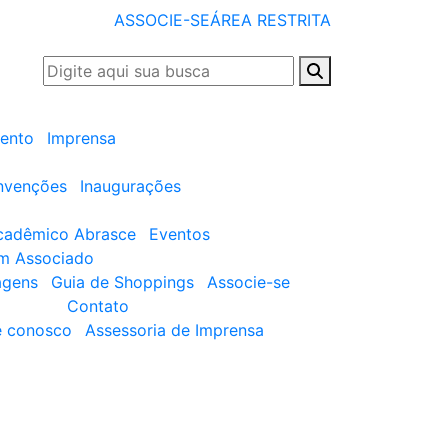
ASSOCIE-SE
ÁREA RESTRITA
ento
Imprensa
nvenções
Inaugurações
cadêmico Abrasce
Eventos
um Associado
agens
Guia de Shoppings
Associe-se
Contato
e conosco
Assessoria de Imprensa