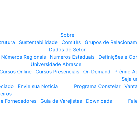
Sobre
trutura
Sustentabilidade
Comitês
Grupos de Relacionam
Dados do Setor
Números Regionais
Números Estaduais
Definições e Co
Universidade Abrasce
Cursos Online
Cursos Presenciais
On Demand
Prêmio A
Seja 
ociado
Envie sua Notícia
Programa Constelar
Vant
eiros
de Fornecedores
Guia de Varejistas
Downloads
Fal