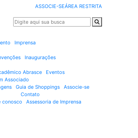
ASSOCIE-SE
ÁREA RESTRITA
ento
Imprensa
nvenções
Inaugurações
cadêmico Abrasce
Eventos
um Associado
agens
Guia de Shoppings
Associe-se
Contato
e conosco
Assessoria de Imprensa