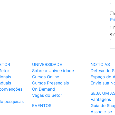
Pr
ev
ETOR
UNIVERSIDADE
NOTÍCIAS
Setor
Sobre a Universidade
Defesa do S
ionais
Cursos Online
Espaço do 
aduais
Cursos Presenciais
Envie sua No
 convenções
On Demand
SEJA UM A
Vagas do Setor
Vantagens
de pesquisas
EVENTOS
Guia de Sho
Associe-se