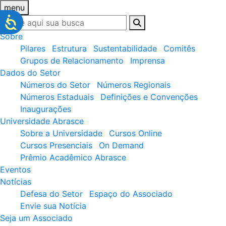
menu
Sobre
Pilares
Estrutura
Sustentabilidade
Comitês
Grupos de Relacionamento
Imprensa
Dados do Setor
Números do Setor
Números Regionais
Números Estaduais
Definições e Convenções
Inaugurações
Universidade Abrasce
Sobre a Universidade
Cursos Online
Cursos Presenciais
On Demand
Prêmio Acadêmico Abrasce
Eventos
Notícias
Defesa do Setor
Espaço do Associado
Envie sua Notícia
Seja um Associado