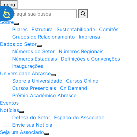
menu
Sobre
Pilares
Estrutura
Sustentabilidade
Comitês
Grupos de Relacionamento
Imprensa
Dados do Setor
Números do Setor
Números Regionais
Números Estaduais
Definições e Convenções
Inaugurações
Universidade Abrasce
Sobre a Universidade
Cursos Online
Cursos Presenciais
On Demand
Prêmio Acadêmico Abrasce
Eventos
Notícias
Defesa do Setor
Espaço do Associado
Envie sua Notícia
Seja um Associado