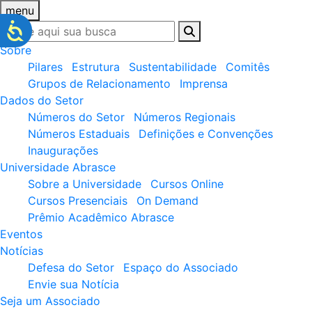
menu
Sobre
Pilares
Estrutura
Sustentabilidade
Comitês
Grupos de Relacionamento
Imprensa
Dados do Setor
Números do Setor
Números Regionais
Números Estaduais
Definições e Convenções
Inaugurações
Universidade Abrasce
Sobre a Universidade
Cursos Online
Cursos Presenciais
On Demand
Prêmio Acadêmico Abrasce
Eventos
Notícias
Defesa do Setor
Espaço do Associado
Envie sua Notícia
Seja um Associado