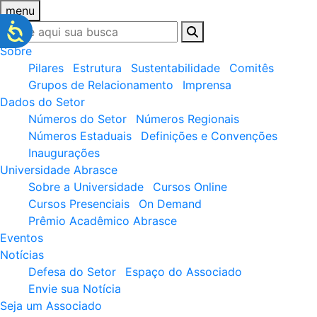
menu
Sobre
Pilares
Estrutura
Sustentabilidade
Comitês
Grupos de Relacionamento
Imprensa
Dados do Setor
Números do Setor
Números Regionais
Números Estaduais
Definições e Convenções
Inaugurações
Universidade Abrasce
Sobre a Universidade
Cursos Online
Cursos Presenciais
On Demand
Prêmio Acadêmico Abrasce
Eventos
Notícias
Defesa do Setor
Espaço do Associado
Envie sua Notícia
Seja um Associado