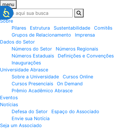
menu
Sobre
Pilares
Estrutura
Sustentabilidade
Comitês
Grupos de Relacionamento
Imprensa
Dados do Setor
Números do Setor
Números Regionais
Números Estaduais
Definições e Convenções
Inaugurações
Universidade Abrasce
Sobre a Universidade
Cursos Online
Cursos Presenciais
On Demand
Prêmio Acadêmico Abrasce
Eventos
Notícias
Defesa do Setor
Espaço do Associado
Envie sua Notícia
Seja um Associado