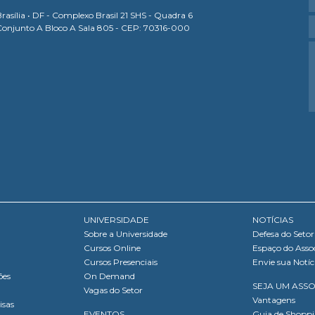
rasília • DF - Complexo Brasil 21 SHS - Quadra 6
Conjunto A Bloco A Sala 805 - CEP: 70316-000
UNIVERSIDADE
NOTÍCIAS
Sobre a Universidade
Defesa do Setor
Cursos Online
Espaço do Asso
Cursos Presenciais
Envie sua Notíc
ões
On Demand
SEJA UM ASS
Vagas do Setor
Vantagens
isas
EVENTOS
Guia de Shopp