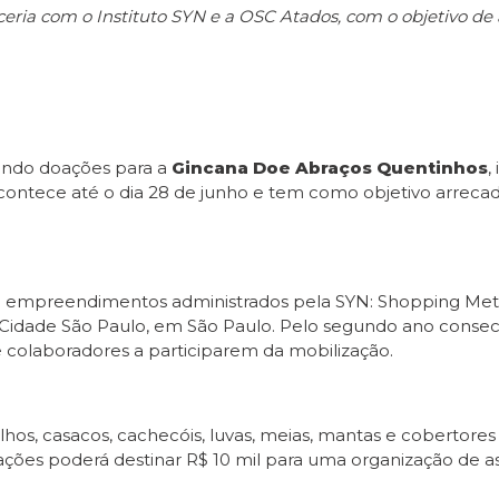
ceria com o Instituto SYN e a OSC Atados, com o objetivo de
endo doações para a
Gincana Doe Abraços Quentinhos
,
ntece até o dia 28 de junho e tem como objetivo arrecada
 empreendimentos administrados pela SYN: Shopping Metrop
g Cidade São Paulo, em São Paulo. Pelo segundo ano cons
s e colaboradores a participarem da mobilização.
hos, casacos, cachecóis, luvas, meias, mantas e cobertore
es poderá destinar R$ 10 mil para uma organização de assi