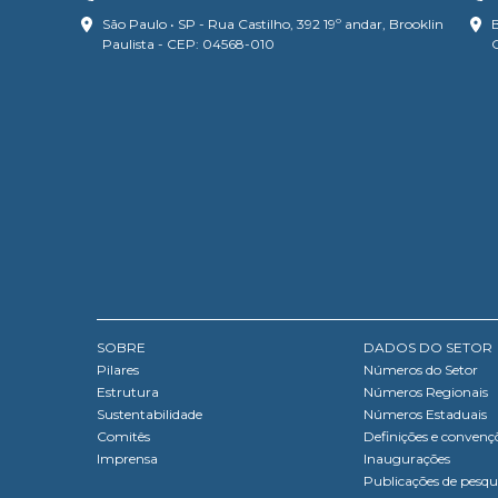
São Paulo • SP - Rua Castilho, 392 19º andar, Brooklin
B
Paulista - CEP: 04568-010
SOBRE
DADOS DO SETOR
Pilares
Números do Setor
Estrutura
Números Regionais
Sustentabilidade
Números Estaduais
Comitês
Definições e convenç
Imprensa
Inaugurações
Publicações de pesqu