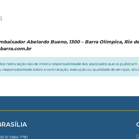
).
baixador Abelardo Bueno, 1300 – Barra Olímpica, Rio de J
barra.com.br
dos nesta seção são de inteira responsabilidade dos associados que os publicam
 responsabilidade sobre a contratação, execução ou qualidade de serviços, ati
BRASÍLIA
55 61 3686-7781