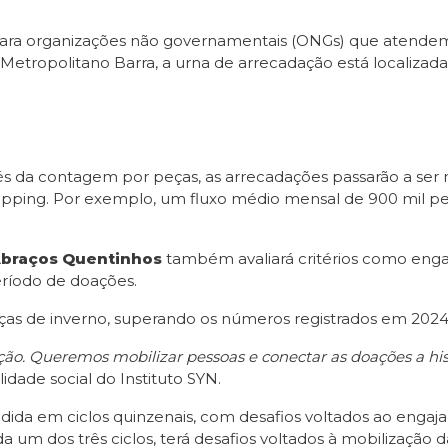
para organizações não governamentais (ONGs) que atende
ropolitano Barra, a urna de arrecadação está localizada n
vés da contagem por peças, as arrecadações passarão a se
shopping. Por exemplo, um fluxo médio mensal de 900 mil
Abraços Quentinhos
também avaliará critérios como enga
eríodo de doações.
eças de inverno, superando os números registrados em 202
o. Queremos mobilizar pessoas e conectar as doações a histó
idade social do Instituto SYN.
idida em ciclos quinzenais, com desafios voltados ao engaja
um dos três ciclos, terá desafios voltados à mobilização 