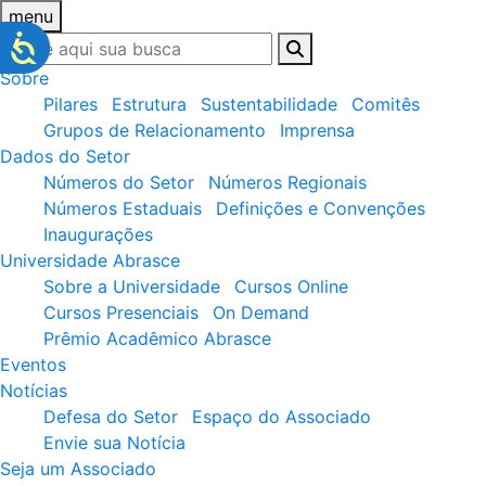
menu
Sobre
Pilares
Estrutura
Sustentabilidade
Comitês
Grupos de Relacionamento
Imprensa
Dados do Setor
Números do Setor
Números Regionais
Números Estaduais
Definições e Convenções
Inaugurações
Universidade Abrasce
Sobre a Universidade
Cursos Online
Cursos Presenciais
On Demand
Prêmio Acadêmico Abrasce
Eventos
Notícias
Defesa do Setor
Espaço do Associado
Envie sua Notícia
Seja um Associado