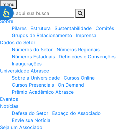
menu
Sobre
Pilares
Estrutura
Sustentabilidade
Comitês
Grupos de Relacionamento
Imprensa
Dados do Setor
Números do Setor
Números Regionais
Números Estaduais
Definições e Convenções
Inaugurações
Universidade Abrasce
Sobre a Universidade
Cursos Online
Cursos Presenciais
On Demand
Prêmio Acadêmico Abrasce
Eventos
Notícias
Defesa do Setor
Espaço do Associado
Envie sua Notícia
Seja um Associado