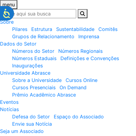
menu
Sobre
Pilares
Estrutura
Sustentabilidade
Comitês
Grupos de Relacionamento
Imprensa
Dados do Setor
Números do Setor
Números Regionais
Números Estaduais
Definições e Convenções
Inaugurações
Universidade Abrasce
Sobre a Universidade
Cursos Online
Cursos Presenciais
On Demand
Prêmio Acadêmico Abrasce
Eventos
Notícias
Defesa do Setor
Espaço do Associado
Envie sua Notícia
Seja um Associado