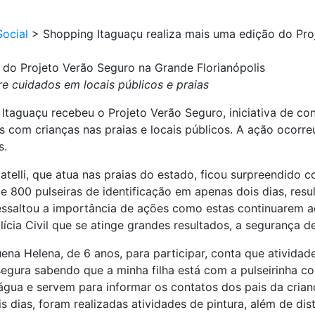
ocial
>
Shopping Itaguaçu realiza mais uma edição do Pro
 do Projeto Verão Seguro na Grande Florianópolis
bre cuidados em locais públicos e praias
taguaçu recebeu o Projeto Verão Seguro, iniciativa de cons
com crianças nas praias e locais públicos. A ação ocorreu
s.
catelli, que atua nas praias do estado, ficou surpreendid
e 800 pulseiras de identificação em apenas dois dias, res
ressaltou a importância de ações como estas continuarem 
cia Civil que se atinge grandes resultados, a segurança de
ena Helena, de 6 anos, para participar, conta que ativid
ura sabendo que a minha filha está com a pulseirinha com 
água e servem para informar os contatos dos pais da crianç
dias, foram realizadas atividades de pintura, além de distr