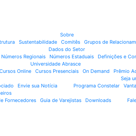
Sobre
trutura
Sustentabilidade
Comitês
Grupos de Relacionam
Dados do Setor
Números Regionais
Números Estaduais
Definições e Co
Universidade Abrasce
Cursos Online
Cursos Presenciais
On Demand
Prêmio A
Seja 
ociado
Envie sua Notícia
Programa Constelar
Vant
eiros
de Fornecedores
Guia de Varejistas
Downloads
Fal