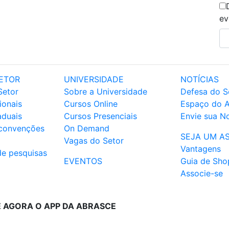
ev
ETOR
UNIVERSIDADE
NOTÍCIAS
Setor
Sobre a Universidade
Defesa do S
ionais
Cursos Online
Espaço do 
aduais
Cursos Presenciais
Envie sua No
 convenções
On Demand
SEJA UM A
Vagas do Setor
Vantagens
de pesquisas
EVENTOS
Guia de Sho
Associe-se
E AGORA O APP DA ABRASCE