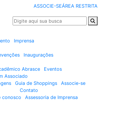
ASSOCIE-SE
ÁREA RESTRITA
ento
Imprensa
nvenções
Inaugurações
cadêmico Abrasce
Eventos
um Associado
agens
Guia de Shoppings
Associe-se
Contato
e conosco
Assessoria de Imprensa