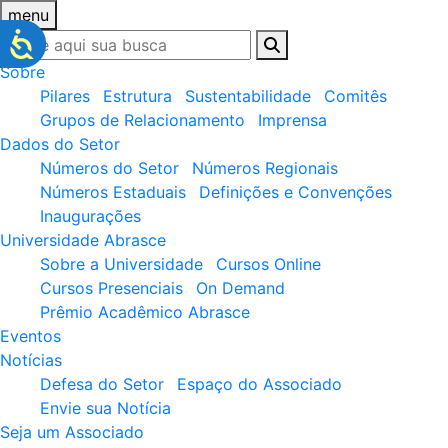
menu
Sobre
Pilares
Estrutura
Sustentabilidade
Comitês
Grupos de Relacionamento
Imprensa
Dados do Setor
Números do Setor
Números Regionais
Números Estaduais
Definições e Convenções
Inaugurações
Universidade Abrasce
Sobre a Universidade
Cursos Online
Cursos Presenciais
On Demand
Prêmio Acadêmico Abrasce
Eventos
Notícias
Defesa do Setor
Espaço do Associado
Envie sua Notícia
Seja um Associado