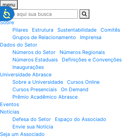
menu
Sobre
Pilares
Estrutura
Sustentabilidade
Comitês
Grupos de Relacionamento
Imprensa
Dados do Setor
Números do Setor
Números Regionais
Números Estaduais
Definições e Convenções
Inaugurações
Universidade Abrasce
Sobre a Universidade
Cursos Online
Cursos Presenciais
On Demand
Prêmio Acadêmico Abrasce
Eventos
Notícias
Defesa do Setor
Espaço do Associado
Envie sua Notícia
Seja um Associado