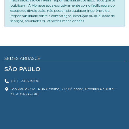
nesta seção são de inteira responsabilidade dos associados que os
publicam. A Abrasce atua exclusivamente como facilitadora do
espaço de divulgação, não possuindo qualquer ingerência ou
responsabilidade sobre a contratação, execução ou qualidade de
serviços, atividades ou atrações mencionadas.
SEDES ABRASCE
SÃO PAULO
+55 11 3506-8300
São Paulo • SP - Rua Castilho, 392 19º andar, Brooklin Paulista -
CEP: 04568-010