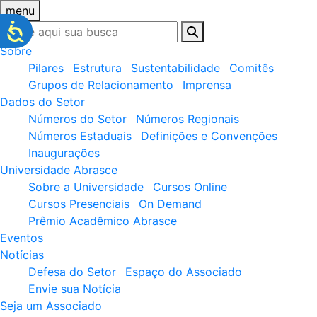
menu
Sobre
Pilares
Estrutura
Sustentabilidade
Comitês
Grupos de Relacionamento
Imprensa
Dados do Setor
Números do Setor
Números Regionais
Números Estaduais
Definições e Convenções
Inaugurações
Universidade Abrasce
Sobre a Universidade
Cursos Online
Cursos Presenciais
On Demand
Prêmio Acadêmico Abrasce
Eventos
Notícias
Defesa do Setor
Espaço do Associado
Envie sua Notícia
Seja um Associado