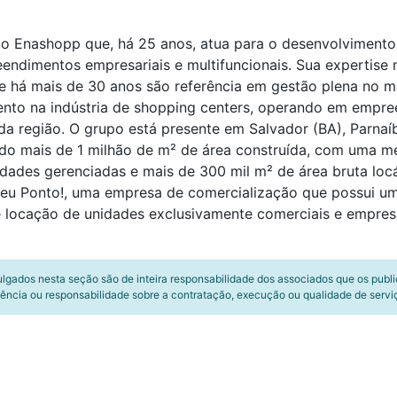
o Enashopp que, há 25 anos, atua para o desenvolvimento,
ndimentos empresariais e multifuncionais. Sua expertise n
 que há mais de 30 anos são referência em gestão plena n
nto na indústria de shopping centers, operando em empree
a região. O grupo está presente em Salvador (BA), Parnaíba
ndo mais de 1 milhão de m² de área construída, com uma m
dades gerenciadas e mais de 300 mil m² de área bruta lo
eu Ponto!, uma empresa de comercialização que possui um
a e locação de unidades exclusivamente comerciais e empres
ulgados nesta seção são de inteira responsabilidade dos associados que os publ
ência ou responsabilidade sobre a contratação, execução ou qualidade de servi