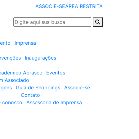
ASSOCIE-SE
ÁREA RESTRITA
ento
Imprensa
nvenções
Inaugurações
cadêmico Abrasce
Eventos
um Associado
agens
Guia de Shoppings
Associe-se
Contato
e conosco
Assessoria de Imprensa