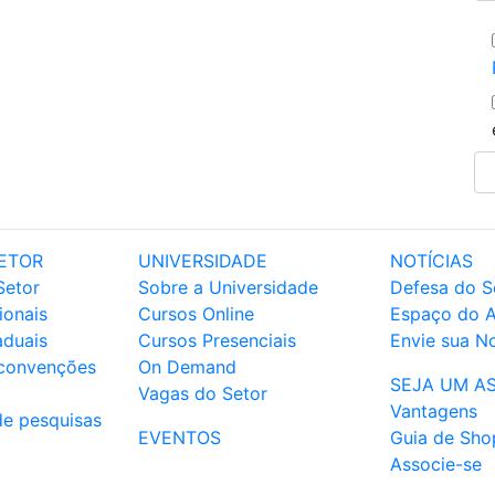
ETOR
UNIVERSIDADE
NOTÍCIAS
Setor
Sobre a Universidade
Defesa do S
ionais
Cursos Online
Espaço do 
aduais
Cursos Presenciais
Envie sua No
 convenções
On Demand
SEJA UM A
Vagas do Setor
Vantagens
de pesquisas
EVENTOS
Guia de Sho
Associe-se