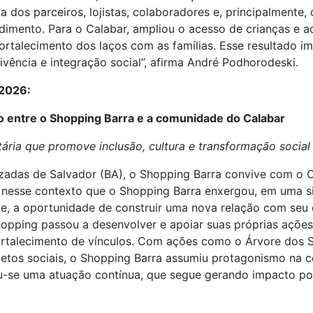
os parceiros, lojistas, colaboradores e, principalmente, do
mento. Para o Calabar, ampliou o acesso de crianças e ado
ortalecimento dos laços com as famílias. Esse resultado i
ência e integração social”, afirma André Podhorodeski.
 2026:
o entre o Shopping Barra e a comunidade do Calabar
ria que promove inclusão, cultura e transformação social
izadas de Salvador (BA), o Shopping Barra convive com o 
Foi nesse contexto que o Shopping Barra enxergou, em uma 
de, a oportunidade de construir uma nova relação com seu
pping passou a desenvolver e apoiar suas próprias ações 
ortalecimento de vínculos. Com ações como o Árvore dos S
jetos sociais, o Shopping Barra assumiu protagonismo na 
u-se uma atuação contínua, que segue gerando impacto posi