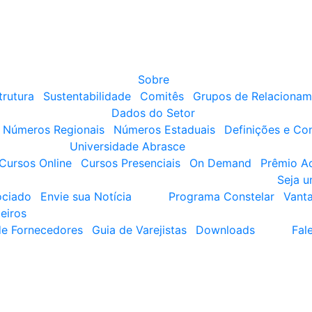
Sobre
trutura
Sustentabilidade
Comitês
Grupos de Relacionam
Dados do Setor
Números Regionais
Números Estaduais
Definições e Co
Universidade Abrasce
Cursos Online
Cursos Presenciais
On Demand
Prêmio A
Seja 
ociado
Envie sua Notícia
Programa Constelar
Vant
eiros
de Fornecedores
Guia de Varejistas
Downloads
Fal