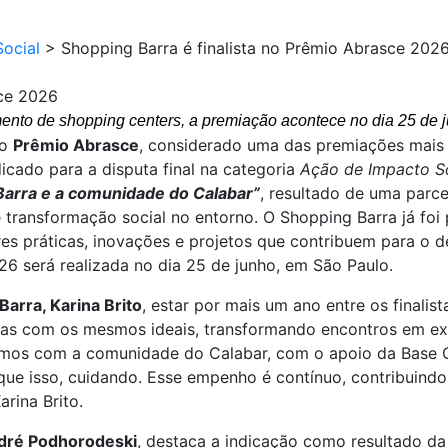
ocial
>
Shopping Barra é finalista no Prêmio Abrasce 202
sce 2026
to de shopping centers, a premiação acontece no dia 25 de jun
do
Prêmio Abrasce
, considerado uma das premiações mais
icado para a disputa final na categoria
Ação de Impacto S
Barra e a comunidade do Calabar”
, resultado de uma parc
 transformação social no entorno. O Shopping Barra já foi
res práticas, inovações e projetos que contribuem para o
6 será realizada no dia 25 de junho, em São Paulo.
arra, Karina Brito
, estar por mais um ano entre os finali
soas com os mesmos ideais, transformando encontros em ex
zamos com a comunidade do Calabar, com o apoio da Base 
que isso, cuidando. Esse empenho é contínuo, contribuindo
rina Brito.
ndré Podhorodeski
, destaca a indicação como resultado da 