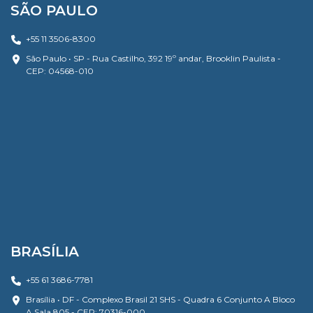
SÃO PAULO
+55 11 3506-8300
São Paulo • SP - Rua Castilho, 392 19º andar, Brooklin Paulista -
CEP: 04568-010
BRASÍLIA
+55 61 3686-7781
Brasília • DF - Complexo Brasil 21 SHS - Quadra 6 Conjunto A Bloco
A Sala 805 - CEP: 70316-000