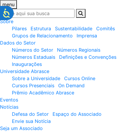
menu
Sobre
Pilares
Estrutura
Sustentabilidade
Comitês
Grupos de Relacionamento
Imprensa
Dados do Setor
Números do Setor
Números Regionais
Números Estaduais
Definições e Convenções
Inaugurações
Universidade Abrasce
Sobre a Universidade
Cursos Online
Cursos Presenciais
On Demand
Prêmio Acadêmico Abrasce
Eventos
Notícias
Defesa do Setor
Espaço do Associado
Envie sua Notícia
Seja um Associado