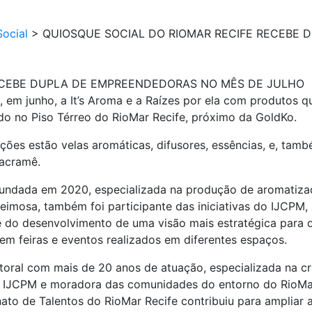
ocial
>
QUIOSQUE SOCIAL DO RIOMAR RECIFE RECEBE
ECEBE DUPLA DE EMPREENDEDORAS NO MÊS DE JULHO
 em junho, a It’s Aroma e a Raízes por ela com produtos q
do no Piso Térreo do RioMar Recife, próximo da GoldKo.
ões estão velas aromáticas, difusores, essências, e, tamb
macramê.
undada em 2020, especializada na produção de aromatiza
 teimosa, também foi participante das iniciativas do IJCP
do desenvolvimento de uma visão mais estratégica para o n
m feiras e eventos realizados em diferentes espaços.
oral com mais de 20 anos de atuação, especializada na c
s do IJCPM e moradora das comunidades do entorno do RioMa
nato de Talentos do RioMar Recife contribuiu para ampliar 