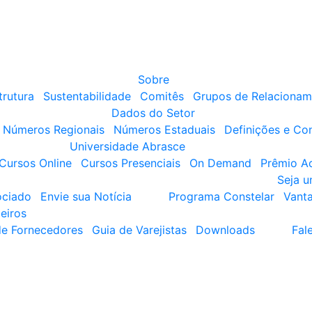
Sobre
trutura
Sustentabilidade
Comitês
Grupos de Relacionam
Dados do Setor
Números Regionais
Números Estaduais
Definições e Co
Universidade Abrasce
Cursos Online
Cursos Presenciais
On Demand
Prêmio A
Seja 
ociado
Envie sua Notícia
Programa Constelar
Vant
eiros
de Fornecedores
Guia de Varejistas
Downloads
Fal