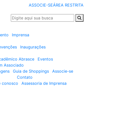
ASSOCIE-SE
ÁREA RESTRITA
ento
Imprensa
nvenções
Inaugurações
cadêmico Abrasce
Eventos
um Associado
agens
Guia de Shoppings
Associe-se
Contato
e conosco
Assessoria de Imprensa