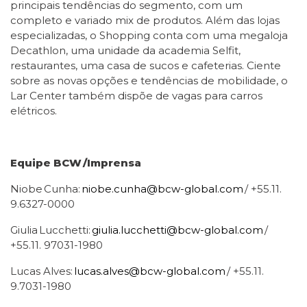
principais tendências do segmento, com um
completo e variado mix de produtos. Além das lojas
especializadas, o Shopping conta com uma megaloja
Decathlon, uma unidade da academia Selfit,
restaurantes, uma casa de sucos e cafeterias.
Ciente
sobre as novas opções e tendências de mobilidade, o
Lar Center também dispõe de vagas para carros
elétricos.
Equipe BCW /Imprensa
Niobe Cunha:
niobe.cunha@bcw-global.com
/ +55.11.
9.6327-0000
Giulia Lucchetti:
giulia.lucchetti@bcw-global.com
/
+55.11. 97031-1980
Lucas Alves:
lucas.alves@bcw-global.com
/ +55.11.
9.7031-1980