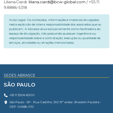
Liliana Ciardi:
liliana.ciardi@bcw-global.com
/ +55.11.
9.8886-5318
Aviso Legal: Os conteúdos, informações e materiais divulgados
nesta seção são de inteira responsabilidade dos associados que os
publicam. A Abrasce atua exclusivamente como facilitadora do
espaço de divulgação, não possuindo qualquer ingerência ou
responsabilidade sobre a contratação, execução ou qualidade de
serviços, atividades ou atrações mencionadas.
SEDES ABRASCE
SÃO PAULO
+55 11 3506-8300
São Paulo • SP - Rua Castilho, 392 19º andar, Brooklin Paulista -
CEP: 04568-010