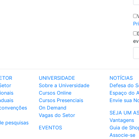
Pr
ev
ETOR
UNIVERSIDADE
NOTÍCIAS
Setor
Sobre a Universidade
Defesa do S
ionais
Cursos Online
Espaço do 
aduais
Cursos Presenciais
Envie sua No
 convenções
On Demand
SEJA UM A
Vagas do Setor
Vantagens
de pesquisas
EVENTOS
Guia de Sho
Associe-se