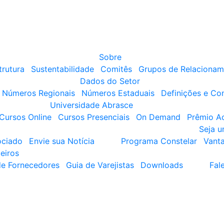
Sobre
trutura
Sustentabilidade
Comitês
Grupos de Relacionam
Dados do Setor
Números Regionais
Números Estaduais
Definições e Co
Universidade Abrasce
Cursos Online
Cursos Presenciais
On Demand
Prêmio A
Seja 
ociado
Envie sua Notícia
Programa Constelar
Vant
eiros
de Fornecedores
Guia de Varejistas
Downloads
Fal