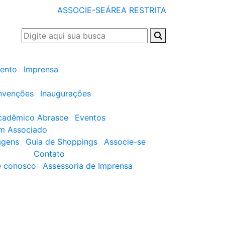
ASSOCIE-SE
ÁREA RESTRITA
ento
Imprensa
nvenções
Inaugurações
cadêmico Abrasce
Eventos
um Associado
agens
Guia de Shoppings
Associe-se
Contato
e conosco
Assessoria de Imprensa