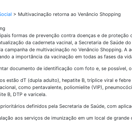
ocial
>
Multivacinação retorna ao Venâncio Shopping
ing
ipais formas de prevenção contra doenças e de proteção 
atualização da caderneta vacinal, a Secretaria de Saúde do
da campanha de multivacinação no Venâncio Shopping. A aç
çando a importância da vacinação em todas as fases da vid
ntar documento de identificação com foto e, se possível, o
s estão dT (dupla adulto), hepatite B, tríplice viral e febre
nacional, como pentavalente, poliomielite (VIP), pneumocóc
tite B, DTP e varicela.
oritários definidos pela Secretaria de Saúde, com aplicaç
ulação aos serviços de imunização em um local de grande ci