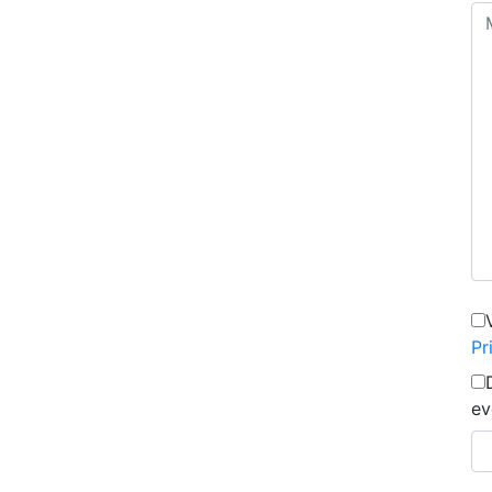
Pr
ev