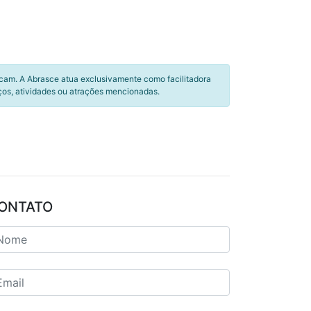
icam. A Abrasce atua exclusivamente como facilitadora
ços, atividades ou atrações mencionadas.
ONTATO