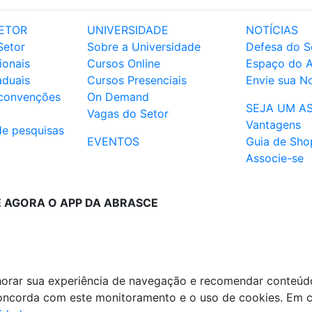
ETOR
UNIVERSIDADE
NOTÍCIAS
Setor
Sobre a Universidade
Defesa do S
ionais
Cursos Online
Espaço do 
aduais
Cursos Presenciais
Envie sua No
 convenções
On Demand
SEJA UM A
Vagas do Setor
Vantagens
de pesquisas
EVENTOS
Guia de Sho
Associe-se
E AGORA O APP DA ABRASCE
lhorar sua experiência de navegação e recomendar conteúd
 concorda com este monitoramento e o uso de cookies. Em 