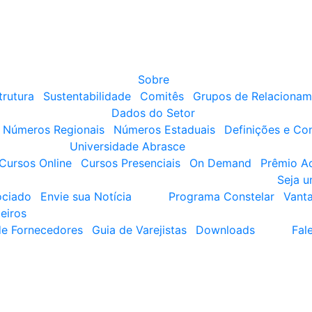
Sobre
trutura
Sustentabilidade
Comitês
Grupos de Relacionam
Dados do Setor
Números Regionais
Números Estaduais
Definições e Co
Universidade Abrasce
Cursos Online
Cursos Presenciais
On Demand
Prêmio A
Seja 
ociado
Envie sua Notícia
Programa Constelar
Vant
eiros
de Fornecedores
Guia de Varejistas
Downloads
Fal