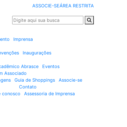
ASSOCIE-SE
ÁREA RESTRITA
ento
Imprensa
nvenções
Inaugurações
cadêmico Abrasce
Eventos
um Associado
agens
Guia de Shoppings
Associe-se
Contato
e conosco
Assessoria de Imprensa