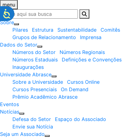
menu
Sobre
Pilares
Estrutura
Sustentabilidade
Comitês
Grupos de Relacionamento
Imprensa
Dados do Setor
Números do Setor
Números Regionais
Números Estaduais
Definições e Convenções
Inaugurações
Universidade Abrasce
Sobre a Universidade
Cursos Online
Cursos Presenciais
On Demand
Prêmio Acadêmico Abrasce
Eventos
Notícias
Defesa do Setor
Espaço do Associado
Envie sua Notícia
Seja um Associado