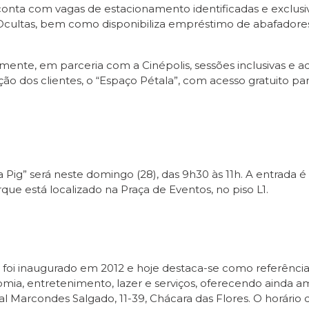
onta com vagas de estacionamento identificadas e exclusivas
 Ocultas, bem como disponibiliza empréstimo de abafadores 
te, em parceria com a Cinépolis, sessões inclusivas e ad
sição dos clientes, o “Espaço Pétala”, com acesso gratuito
Pig” será neste domingo (28), das 9h30 às 11h. A entrada 
e está localizado na Praça de Eventos, no piso L1.
foi inaugurado em 2012 e hoje destaca-se como referência 
nomia, entretenimento, lazer e serviços, oferecendo ainda 
ral Marcondes Salgado, 11-39, Chácara das Flores. O horári