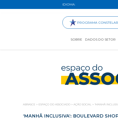
IDIOMA:
PROGRAMA CONSTELA
SOBRE
DADOS DO SETOR
espaço do
ASSO
ABRASCE
>
ESPAÇO DO ASSOCIADO
>
AÇÃO SOCIAL
>
‘MANHÃ INCLUSI
‘MANHÃ INCLUSIVA’: BOULEVARD SHOP