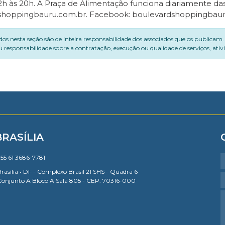
12h às 20h. A Praça de Alimentação funciona diariamente das 
dshoppingbauru.com.br. Facebook: boulevardshoppingbaur
dos nesta seção são de inteira responsabilidade dos associados que os publicam
 responsabilidade sobre a contratação, execução ou qualidade de serviços, ati
BRASÍLIA
55 61 3686-7781
rasília • DF - Complexo Brasil 21 SHS - Quadra 6
Conjunto A Bloco A Sala 805 - CEP: 70316-000