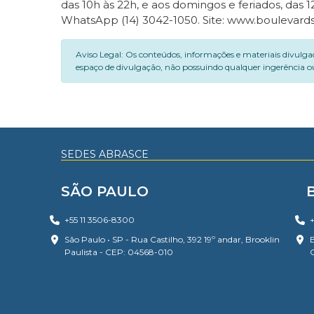
das 10h às 22h, e aos domingos e feriados, das 
WhatsApp (14) 3042-1050. Site: www.boulevar
Aviso Legal: Os conteúdos, informações e materiais divulga
espaço de divulgação, não possuindo qualquer ingerência ou
SEDES ABRASCE
SÃO PAULO
+55 11 3506-8300
+
São Paulo • SP - Rua Castilho, 392 19º andar, Brooklin
B
Paulista - CEP: 04568-010