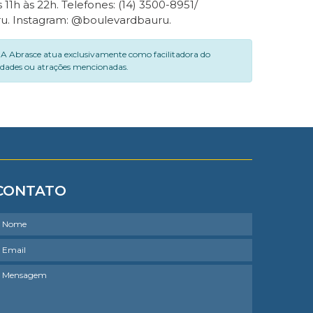
11h às 22h. Telefones: (14) 3500-8951/
u. Instagram: @boulevardbauru.
. A Abrasce atua exclusivamente como facilitadora do
vidades ou atrações mencionadas.
CONTATO