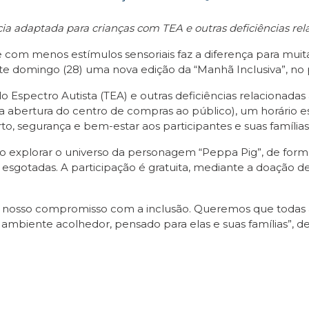
a adaptada para crianças com TEA e outras deficiências rela
com menos estímulos sensoriais faz a diferença para muita
ste domingo (28) uma nova edição da “Manhã Inclusiva”, no
 Espectro Autista (TEA) e outras deficiências relacionadas à
 da abertura do centro de compras ao público), um horário 
o, segurança e bem-estar aos participantes e suas famílias
ão explorar o universo da personagem “Peppa Pig”, de forma
o esgotadas. A participação é gratuita, mediante a doaçã
rça nosso compromisso com a inclusão. Queremos que todas 
m ambiente acolhedor, pensado para elas e suas famílias”, 