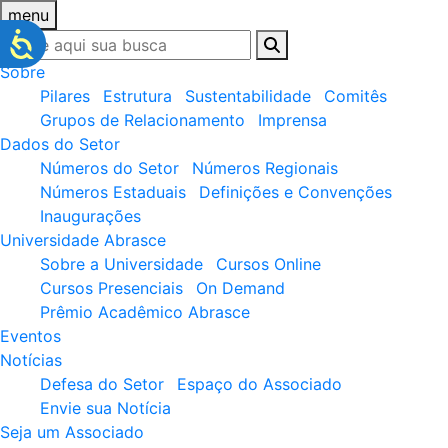
menu
Sobre
Pilares
Estrutura
Sustentabilidade
Comitês
Grupos de Relacionamento
Imprensa
Dados do Setor
Números do Setor
Números Regionais
Números Estaduais
Definições e Convenções
Inaugurações
Universidade Abrasce
Sobre a Universidade
Cursos Online
Cursos Presenciais
On Demand
Prêmio Acadêmico Abrasce
Eventos
Notícias
Defesa do Setor
Espaço do Associado
Envie sua Notícia
Seja um Associado