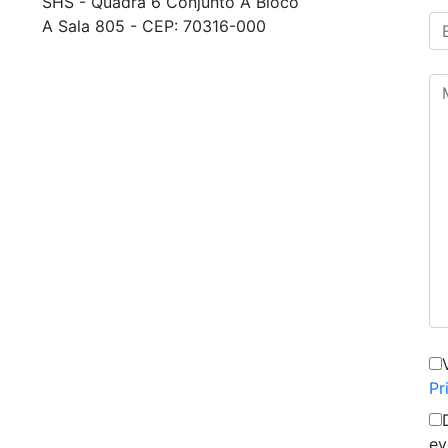
SHS - Quadra 6 Conjunto A Bloco
A Sala 805 - CEP: 70316-000
Pr
ev