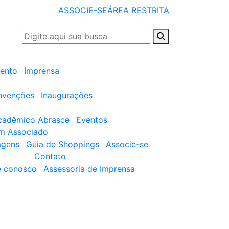
ASSOCIE-SE
ÁREA RESTRITA
ento
Imprensa
nvenções
Inaugurações
cadêmico Abrasce
Eventos
um Associado
agens
Guia de Shoppings
Associe-se
Contato
e conosco
Assessoria de Imprensa