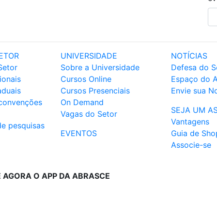
ETOR
UNIVERSIDADE
NOTÍCIAS
Setor
Sobre a Universidade
Defesa do S
ionais
Cursos Online
Espaço do 
aduais
Cursos Presenciais
Envie sua No
 convenções
On Demand
SEJA UM A
Vagas do Setor
Vantagens
de pesquisas
EVENTOS
Guia de Sho
Associe-se
E AGORA O APP DA ABRASCE