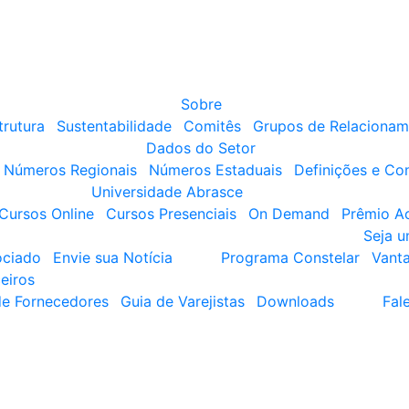
Sobre
trutura
Sustentabilidade
Comitês
Grupos de Relacionam
Dados do Setor
Números Regionais
Números Estaduais
Definições e Co
Universidade Abrasce
Cursos Online
Cursos Presenciais
On Demand
Prêmio A
Seja 
ociado
Envie sua Notícia
Programa Constelar
Vant
eiros
de Fornecedores
Guia de Varejistas
Downloads
Fal