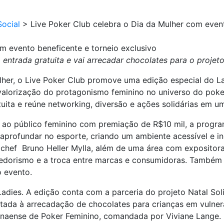
ocial
>
Live Poker Club celebra o Dia da Mulher com event
m evento beneficente e torneio exclusivo
entrada gratuita e vai arrecadar chocolates para o projeto
er, o Live Poker Club promove uma edição especial do La
valorização do protagonismo feminino no universo do poke
tuita e reúne networking, diversão e ações solidárias em u
 ao público feminino com premiação de R$10 mil, a progra
aprofundar no esporte, criando um ambiente acessível e in
 chef Bruno Heller Mylla, além de uma área com expositor
edorismo e a troca entre marcas e consumidoras. Também 
o evento.
Ladies. A edição conta com a parceria do projeto Natal Soli
oltada à arrecadação de chocolates para crianças em vulner
anaense de Poker Feminino, comandada por Viviane Lange.