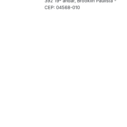
392 19º andar, Brooklin Paulista -
CEP: 04568-010