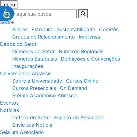
menu
Sobre
Pilares
Estrutura
Sustentabilidade
Comitês
Grupos de Relacionamento
Imprensa
Dados do Setor
Números do Setor
Números Regionais
Números Estaduais
Definições e Convenções
Inaugurações
Universidade Abrasce
Sobre a Universidade
Cursos Online
Cursos Presenciais
On Demand
Prêmio Acadêmico Abrasce
Eventos
Notícias
Defesa do Setor
Espaço do Associado
Envie sua Notícia
Seja um Associado