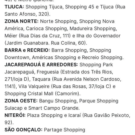
TIJUCA:
Shopping Tijuca, Shopping 45 e Tijuca (Rua
Santo Afonso, 320).
ZONA NORTE:
Norte Shopping, Shopping Nova
América, Carioca Shopping, Madureira Shopping,
Méier (Rua Dias da Cruz, 111) e Ilha do Governador
(Jardim Guanabara. Rua Colina, 60).
BARRA e RECREIO:
Barra Shopping, Shopping
Downtown, Américas Shopping e Recreio Shopping.
JACAREPAGUÁ E ARREDORES:
Shopping Park
Jacarepaguá, Freguesia (Estrada dos Três Rios,
271/loja D), Taquara (Rua Avenida Nelson Cardoso,
1141), Vila Valqueire (Rua das Rosas, 37/loja C) e
Shopping Cristal Mall (Camorim).
ZONA OESTE:
Bangu Shopping, Parque Shopping
Sulacap e Smart Campo Grande.
NITERÓI:
Plaza Shopping e Icaraí (Rua Gavião Peixoto,
92).
SÃO GONÇALO:
Partage Shopping