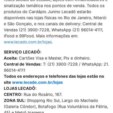
sinalização temática nos pontos de venda. Todos os
produtos do Cardápio Junino Lecadô estarão
disponíveis nas lojas físicas no Rio de Janeiro, Niterói
e São Gonçalo, e nos canais de delivery: Central de
Vendas (21) 3900-7228, WhatsApp (21) 96014-4111,
iFood e 99Food. Mais informações em:
www.lecado.com.br/lojas
.
SERVIÇO LECADÔ:
Aceita:
Cartões Visa e Master, Pix e dinheiro.
Central de Vendas:
T: (21) 3900-7228 / WhatsApp: 21.
96014-4111
Todos os endereços e telefones das lojas estão no
site
www.lecado.com.br/lojas
LOJAS LECADÔ:
CENTRO:
Rua do Rosário, 167.
ZONA SUL:
Shopping Rio Sul, Largo do Machado
(Galeria Côndor), Botafogo (Rua Voluntários da Pátria,
45) e Metrô Ipanema.