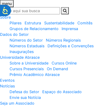
menu
Sobre
Pilares
Estrutura
Sustentabilidade
Comitês
Grupos de Relacionamento
Imprensa
Dados do Setor
Números do Setor
Números Regionais
Números Estaduais
Definições e Convenções
Inaugurações
Universidade Abrasce
Sobre a Universidade
Cursos Online
Cursos Presenciais
On Demand
Prêmio Acadêmico Abrasce
Eventos
Notícias
Defesa do Setor
Espaço do Associado
Envie sua Notícia
Seja um Associado