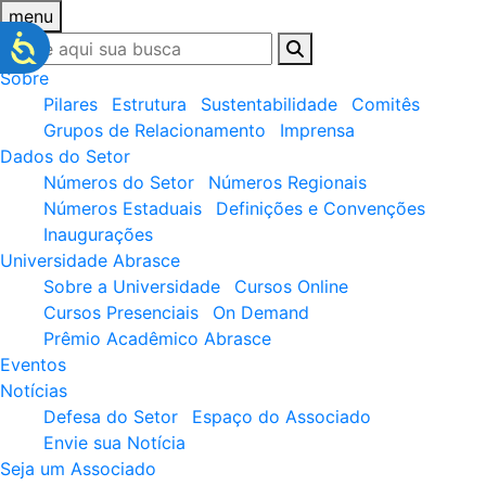
menu
Sobre
Pilares
Estrutura
Sustentabilidade
Comitês
Grupos de Relacionamento
Imprensa
Dados do Setor
Números do Setor
Números Regionais
Números Estaduais
Definições e Convenções
Inaugurações
Universidade Abrasce
Sobre a Universidade
Cursos Online
Cursos Presenciais
On Demand
Prêmio Acadêmico Abrasce
Eventos
Notícias
Defesa do Setor
Espaço do Associado
Envie sua Notícia
Seja um Associado