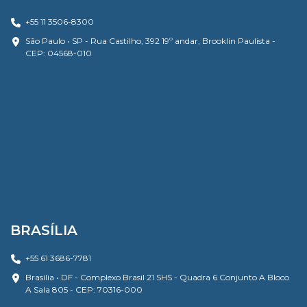
+55 11 3506-8300
São Paulo • SP - Rua Castilho, 392 19º andar, Brooklin Paulista -
CEP: 04568-010
BRASÍLIA
+55 61 3686-7781
Brasília • DF - Complexo Brasil 21 SHS - Quadra 6 Conjunto A Bloco
A Sala 805 - CEP: 70316-000